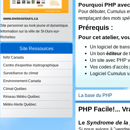
Pourquoi PHP ave
Pour débuter, Cumulus e
remplaçant des
mots spé
www.meteostours.ca
Site personnel au look jeune et dynamique.
Prérequis :
Information sur la ville de St-Ours-sur-
Pour cet atelier, vo
Richelieu
Un logiciel de trans
Site Ressources
Un bon
éditeur
de t
NAV Canada
Un site avec PHP v5
Centre d'expertise Hydrographique
Vos codes d'accès 
Logiciel Cumulus v.
Surveillance du climat
Environnement Canada
Climat Québec
La base du PHP
Réseau Météo-Québec
Météo Alerte Québec
PHP Facile!... V
Le
Syndrome de la
Si nous avions à "vendre