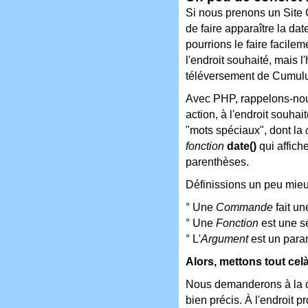
Si nous prenons un Site C
de faire apparaître la da
pourrions le faire facile
l'endroit souhaité, mais 
téléversement de Cumulus
Avec PHP, rappelons-nous 
action, à l'endroit souha
"mots spéciaux", dont la
fonction
date()
qui affich
parenthèses.
Définissions un peu mie
° Une
Commande
fait un
° Une
Fonction
est une s
° L'
Argument
est un param
Alors, mettons tout cel
Nous demanderons à l
bien précis. À l'endroit 