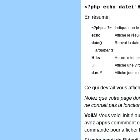
<?php echo date('
En résumé:
<?php ... ?>
Indique que le 
echo
Affiche le résul
date()
Renvoi la date 
arguments
H:i:s
Heure, minutes
, l
Affiche une vir
d-m-Y
Affiche jour, mo
Ce qui devrait vous affich
Notez que votre page doit
ne connait pas la fonctio
Voilà!
Vous voici initié a
avez appris commment co
commande pour afficher la