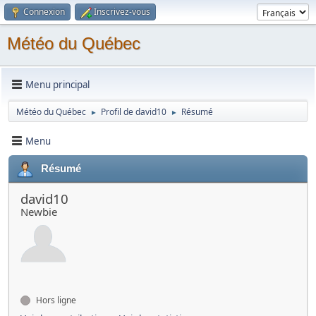
Connexion
Inscrivez-vous
Météo du Québec
Menu principal
Météo du Québec
Profil de david10
Résumé
►
►
Menu
Résumé
david10
Newbie
Hors ligne