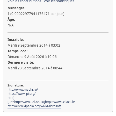
Voir les contributions
Voir les statistiques
Messages:
1 (0.00022977941176471 par jour)
Âge:
N/A
Inscrit le:
Mardi 9 Septembre 2014 à 03:02
Temps local:
Dimanche 9 Août 2026 à 10:06
Dernière visite:
Mardi 23 Septembre 2014 à 08:44
Signature:
http://www.mephi.ru/
https://www.lpi.org/
http]
[url=http://www.ucl.ac.uk/]http://www.ucl.ac.uk/
http://en.wikipedia.org/wiki/Microsoft