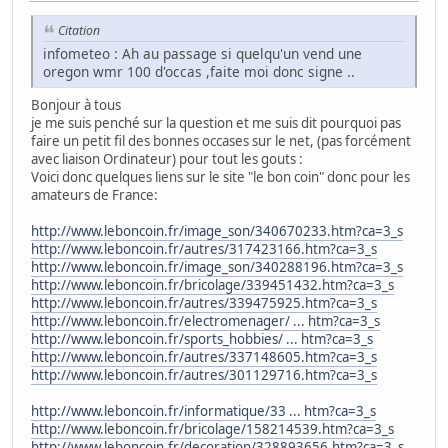
Citation
infometeo : Ah au passage si quelqu'un vend une
oregon wmr 100 d'occas ,faite moi donc signe ..
Bonjour à tous
je me suis penché sur la question et me suis dit pourquoi pas
faire un petit fil des bonnes occases sur le net, (pas forcément
avec liaison Ordinateur) pour tout les gouts :
Voici donc quelques liens sur le site "le bon coin" donc pour les
amateurs de France:
http://www.leboncoin.fr/image_son/340670233.htm?ca=3_s
http://www.leboncoin.fr/autres/317423166.htm?ca=3_s
http://www.leboncoin.fr/image_son/340288196.htm?ca=3_s
http://www.leboncoin.fr/bricolage/339451432.htm?ca=3_s
http://www.leboncoin.fr/autres/339475925.htm?ca=3_s
http://www.leboncoin.fr/electromenager/ ... htm?ca=3_s
http://www.leboncoin.fr/sports_hobbies/ ... htm?ca=3_s
http://www.leboncoin.fr/autres/337148605.htm?ca=3_s
http://www.leboncoin.fr/autres/301129716.htm?ca=3_s
http://www.leboncoin.fr/informatique/33 ... htm?ca=3_s
http://www.leboncoin.fr/bricolage/158214539.htm?ca=3_s
http://www.leboncoin.fr/decoration/328893656.htm?ca=3_s