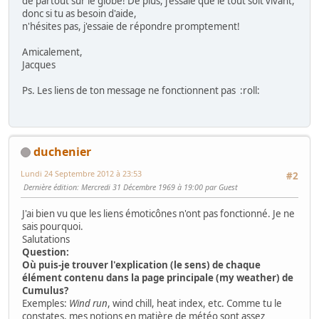
de partout sur le globe! De plus, j'essaie que le tout soit vivant,
donc si tu as besoin d'aide,
n'hésites pas, j'essaie de répondre promptement!
Amicalement,
Jacques
Ps. Les liens de ton message ne fonctionnent pas
:roll:
duchenier
Lundi 24 Septembre 2012 à 23:53
#2
Dernière édition
: Mercredi 31 Décembre 1969 à 19:00 par Guest
J'ai bien vu que les liens émoticônes n'ont pas fonctionné. Je ne
sais pourquoi.
Salutations
Question:
Où puis-je trouver l'explication (le sens) de chaque
élément contenu dans la page principale (my weather) de
Cumulus?
Exemples:
Wind run
, wind chill, heat index, etc. Comme tu le
constates, mes notions en matière de météo sont assez