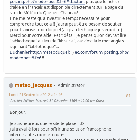
posting.php?mode=post&f=6#d'autant
plus que le fichier
d'aide en français est disponible directement sur la page du
site de Météo du Québec. Chapeau!
Il ne me reste qu'à investir le temps nécessaire pour
comprendre tout cela!!! J'aurai peut-être besoin de soutien
pour franciser mon logiciel (au plan technique je veux dire).
Merci pour votre aide. Petit détail: je pense qu'on devrait lire
"bibliothèque" au lieu de "librairie", car c'est là le mot anglais
signifiant "bibliothèque"...
Duchenierhttp://meteoduqueb
:)
ec.com/forum/posting.php?
mode=post&f=6
#
meteo_jacques
Administrator
Lundi 24 Septembre 2012 à 14:46
#1
Dernière édition
: Mercredi 31 Décembre 1969 à 19:00 par Guest
Bonjour,
Je suis heureux que le site te plaise!
:D
J'ai travaillé fort pour offrir une solution francophone
intéressante aux internautes