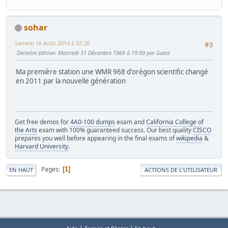
sohar
Samedi 16 Août 2014 à 02:28
#3
Dernière édition
: Mercredi 31 Décembre 1969 à 19:00 par Guest
Ma première station une WMR 968 d'orégon scientific changé
en 2011 par la nouvelle génération
Get free demos for
4A0-100 dumps
exam and
California College of
the Arts
exam with 100% guaranteed success. Our best quality
CISCO
prepares you well before appearing in the final exams of
wikipedia
&
Harvard University
.
Pages
1
EN HAUT
ACTIONS DE L'UTILISATEUR