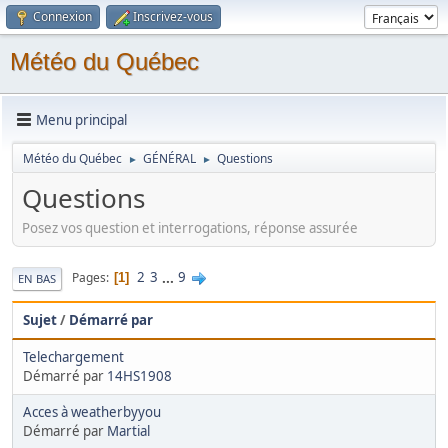
Connexion
Inscrivez-vous
Météo du Québec
Menu principal
Météo du Québec
GÉNÉRAL
Questions
►
►
Questions
Posez vos question et interrogations, réponse assurée
2
3
...
9
Pages
1
EN BAS
Sujet
/
Démarré par
Telechargement
Démarré par
14HS1908
Acces à weatherbyyou
Démarré par
Martial