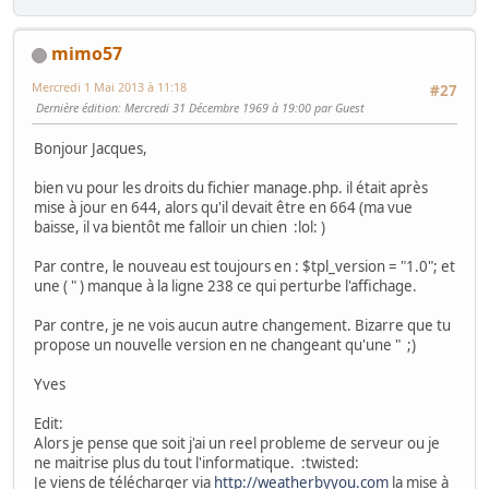
mimo57
Mercredi 1 Mai 2013 à 11:18
#27
Dernière édition
: Mercredi 31 Décembre 1969 à 19:00 par Guest
Bonjour Jacques,
bien vu pour les droits du fichier manage.php. il était après
mise à jour en 644, alors qu'il devait être en 664 (ma vue
baisse, il va bientôt me falloir un chien
:lol:
)
Par contre, le nouveau est toujours en : $tpl_version = "1.0"; et
une ( " ) manque à la ligne 238 ce qui perturbe l'affichage.
Par contre, je ne vois aucun autre changement. Bizarre que tu
propose un nouvelle version en ne changeant qu'une "
;)
Yves
Edit:
Alors je pense que soit j'ai un reel probleme de serveur ou je
ne maitrise plus du tout l'informatique.
:twisted:
Je viens de télécharger via
http://weatherbyyou.com
la mise à