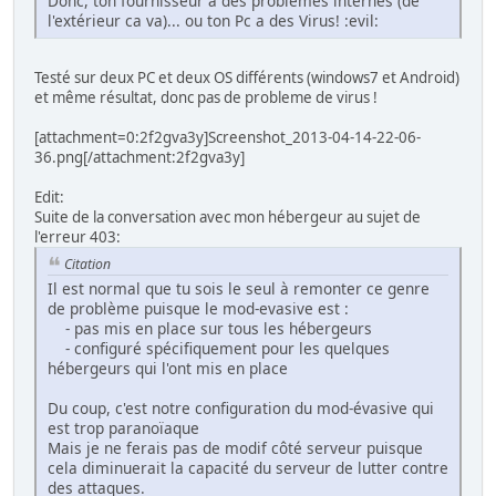
Donc, ton fournisseur a des problèmes internes (de
l'extérieur ca va)... ou ton Pc a des Virus!
:evil:
Testé sur deux PC et deux OS différents (windows7 et Android)
et même résultat, donc pas de probleme de virus !
[attachment=0:2f2gva3y]
Screenshot_2013-04-14-22-06-
36.png
[/attachment:2f2gva3y]
Edit:
Suite de la conversation avec mon hébergeur au sujet de
l'erreur 403:
Citation
Il est normal que tu sois le seul à remonter ce genre
de problème puisque le mod-evasive est :
- pas mis en place sur tous les hébergeurs
- configuré spécifiquement pour les quelques
hébergeurs qui l'ont mis en place
Du coup, c'est notre configuration du mod-évasive qui
est trop paranoïaque
Mais je ne ferais pas de modif côté serveur puisque
cela diminuerait la capacité du serveur de lutter contre
des attaques.