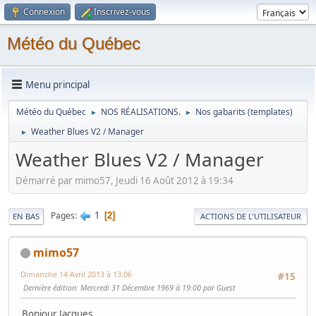
Connexion
Inscrivez-vous
Météo du Québec
Menu principal
Météo du Québec
NOS RÉALISATIONS.
Nos gabarits (templates)
►
►
Weather Blues V2 / Manager
►
Weather Blues V2 / Manager
Démarré par mimo57, Jeudi 16 Août 2012 à 19:34
1
Pages
2
EN BAS
ACTIONS DE L'UTILISATEUR
mimo57
Dimanche 14 Avril 2013 à 13:06
#15
Dernière édition
: Mercredi 31 Décembre 1969 à 19:00 par Guest
Bonjour Jacques,