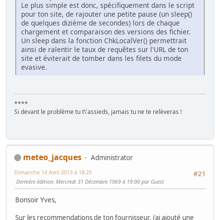
Le plus simple est donc, spécifiquement dans le script
pour ton site, de rajouter une petite pause (un sleep()
de quelques dizième de secondes) lors de chaque
chargement et comparaison des versions des fichier.
Un sleep dans la fonction ChkLocalVer() permettrait
ainsi de ralentir le taux de requêtes sur l'URL de ton
site et éviterait de tomber dans les filets du mode
evasive.
****
Si devant le problème tu t\'assieds, jamais tu ne te relèveras !
meteo_jacques
Administrator
Dimanche 14 Avril 2013 à 18:25
#21
Dernière édition
: Mercredi 31 Décembre 1969 à 19:00 par Guest
Bonsoir Yves,
Sur les recommendations de ton fournisseur, j'ai ajouté une