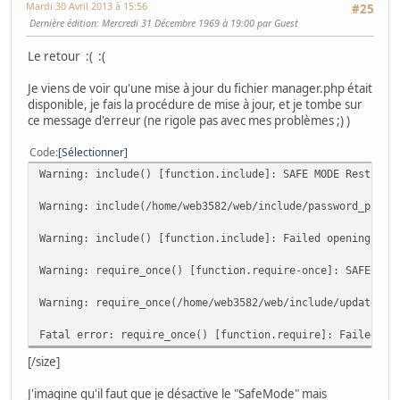
Mardi 30 Avril 2013 à 15:56
#25
Dernière édition
: Mercredi 31 Décembre 1969 à 19:00 par Guest
Le retour
:(
:(
Je viens de voir qu'une mise à jour du fichier manager.php était
disponible, je fais la procédure de mise à jour, et je tombe sur
ce message d'erreur (ne rigole pas avec mes problèmes
;)
)
Code
Sélectionner
Warning: include() [function.include]: SAFE MODE Restrict
Warning: include(/home/web3582/web/include/password_prote
Warning: include() [function.include]: Failed opening 'in
Warning: require_once() [function.require-once]: SAFE MOD
Warning: require_once(/home/web3582/web/include/update_li
Fatal error: require_once() [function.require]: Failed op
[/size]
J'imagine qu'il faut que je désactive le "SafeMode" mais