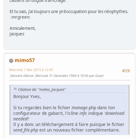
causent un bogue d'affichage.
Et tu sais, j'ai toujours une préoccupation pour les néophythes.
:mrgreen:
Amicalement,
Jacques
mimo57
Mercredi 1 Mai 2013 à 12:45
#29
Dernière édition
: Mercredi 31 Décembre 1969 à 19:00 par Guest
Citation de: "meteo_jacques"
Bonjour Yves,
Si tu regardes bien le fichier
manage
.php dans ton
configurateur de gabarit, l'icône
info
indique '
download
needed
!'
Il y a donc un téléchargement à faire puisque le fichier
send_file.php
est un nouveau fichier complémentaire.