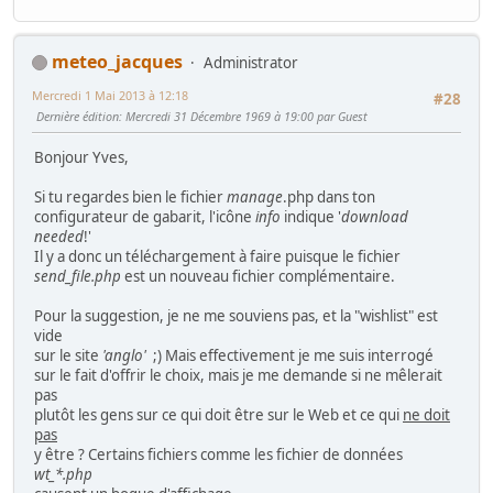
meteo_jacques
Administrator
Mercredi 1 Mai 2013 à 12:18
#28
Dernière édition
: Mercredi 31 Décembre 1969 à 19:00 par Guest
Bonjour Yves,
Si tu regardes bien le fichier
manage
.php dans ton
configurateur de gabarit, l'icône
info
indique '
download
needed
!'
Il y a donc un téléchargement à faire puisque le fichier
send_file.php
est un nouveau fichier complémentaire.
Pour la suggestion, je ne me souviens pas, et la "wishlist" est
vide
sur le site
'anglo'
;)
Mais effectivement je me suis interrogé
sur le fait d'offrir le choix, mais je me demande si ne mêlerait
pas
plutôt les gens sur ce qui doit être sur le Web et ce qui
ne doit
pas
y être ? Certains fichiers comme les fichier de données
wt_*.php