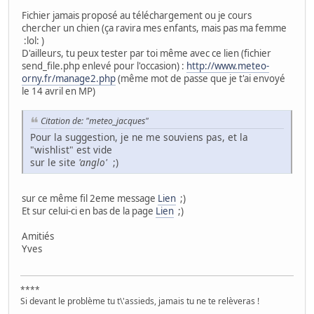
Fichier jamais proposé au téléchargement ou je cours
chercher un chien (ça ravira mes enfants, mais pas ma femme
:lol:
)
D'ailleurs, tu peux tester par toi même avec ce lien (fichier
send_file.php enlevé pour l'occasion) :
http://www.meteo-
orny.fr/manage2.php
(même mot de passe que je t'ai envoyé
le 14 avril en MP)
Citation de: "meteo_jacques"
Pour la suggestion, je ne me souviens pas, et la
"wishlist" est vide
sur le site
'anglo'
;)
sur ce même fil 2eme message
Lien
;)
Et sur celui-ci en bas de la page
Lien
;)
Amitiés
Yves
****
Si devant le problème tu t\'assieds, jamais tu ne te relèveras !