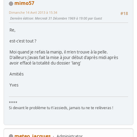
mimo57
Dimanche 14 Avril 2013 à 15:34
#18
Dernière édition
: Mercredi 31 Décembre 1969 à 19:00 par Guest
Re,
est-c'est tout ?
Moi quand je refais la manip, il m'en trouve à la pelle.
D'ailleurs j'avais fait la mise à jour début d'après midi après
avoir effacé la totalité du dossier 'lang'
Amitiés
Yves
****
Si devant le problème tu t\'assieds, jamais tu ne te relèveras !
meteo_jacques
Administrator