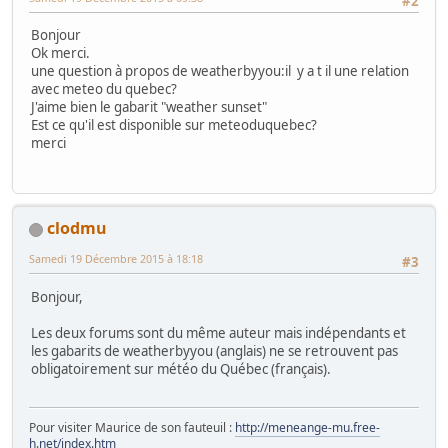
#2
Bonjour
Ok merci.
une question à propos de weatherbyyou:il y a t il une relation
avec meteo du quebec?
J'aime bien le gabarit "weather sunset"
Est ce qu'il est disponible sur meteoduquebec?
merci
clodmu
Samedi 19 Décembre 2015 à 18:18
#3
Bonjour,
Les deux forums sont du même auteur mais indépendants et
les gabarits de weatherbyyou (anglais) ne se retrouvent pas
obligatoirement sur météo du Québec (français).
Pour visiter Maurice de son fauteuil :
http://meneange-mu.free-
h.net/index.htm