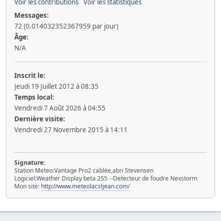
Voir les contributions
Voir les statistiques
Messages:
72 (0.014032352367959 par jour)
Âge:
N/A
Inscrit le:
Jeudi 19 Juillet 2012 à 08:35
Temps local:
Vendredi 7 Août 2026 à 04:55
Dernière visite:
Vendredi 27 Novembre 2015 à 14:11
Signature:
Station Meteo:Vantage Pro2 cablée,abri Stevensen
Logiciel:Weather Display beta 255 --Detecteur de foudre Nexstorm
Mon site:
http://www.meteolacstjean.com/