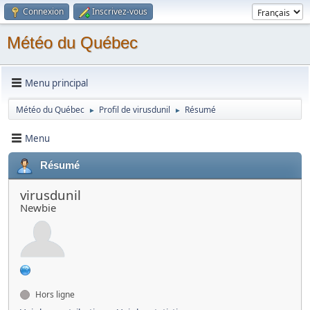
Connexion
Inscrivez-vous
Météo du Québec
Menu principal
Météo du Québec
Profil de virusdunil
Résumé
►
►
Menu
Résumé
virusdunil
Newbie
Hors ligne