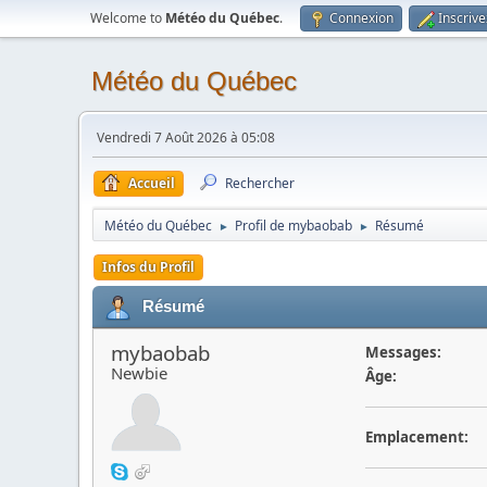
Welcome to
Météo du Québec
.
Connexion
Inscriv
Météo du Québec
Vendredi 7 Août 2026 à 05:08
Accueil
Rechercher
Météo du Québec
Profil de mybaobab
Résumé
►
►
Infos du Profil
Résumé
mybaobab
Messages:
Newbie
Âge:
Emplacement: