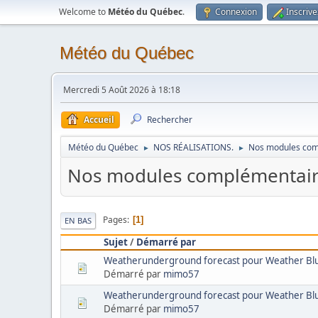
Welcome to
Météo du Québec
.
Connexion
Inscriv
Météo du Québec
Mercredi 5 Août 2026 à 18:18
Accueil
Rechercher
Météo du Québec
NOS RÉALISATIONS.
Nos modules com
►
►
Nos modules complémentair
Pages
1
EN BAS
Sujet
/
Démarré par
Weatherunderground forecast pour Weather Bl
Démarré par
mimo57
Weatherunderground forecast pour Weather Bl
Démarré par
mimo57