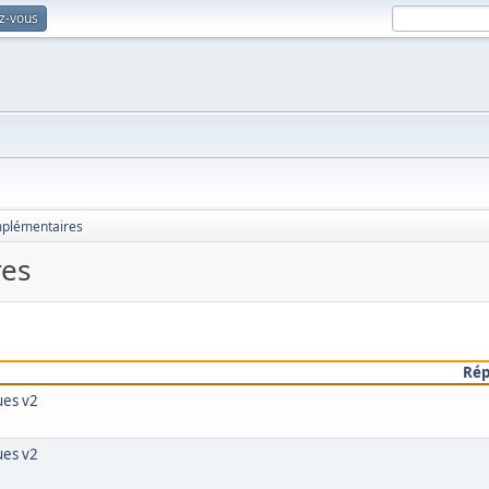
ez-vous
plémentaires
es
Ré
ues v2
ues v2