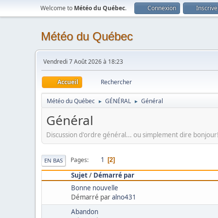
Welcome to
Météo du Québec
.
Connexion
Inscriv
Météo du Québec
Vendredi 7 Août 2026 à 18:23
Accueil
Rechercher
Météo du Québec
GÉNÉRAL
Général
►
►
Général
Discussion d'ordre général... ou simplement dire bonjour
1
Pages
2
EN BAS
Sujet
/
Démarré par
Bonne nouvelle
Démarré par
alno431
Abandon