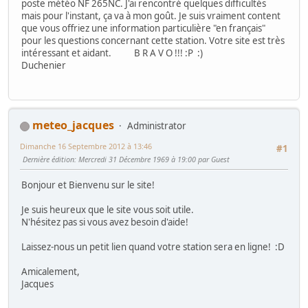
poste météo NF 265NC. J'ai rencontré quelques difficultés
mais pour l'instant, ça va à mon goût. Je suis vraiment content
que vous offriez une information particulière "en français"
pour les questions concernant cette station. Votre site est très
intéressant et aidant. B R A V O !!!
:P
:)
Duchenier
meteo_jacques
Administrator
Dimanche 16 Septembre 2012 à 13:46
#1
Dernière édition
: Mercredi 31 Décembre 1969 à 19:00 par Guest
Bonjour et Bienvenu sur le site!
Je suis heureux que le site vous soit utile.
N'hésitez pas si vous avez besoin d'aide!
Laissez-nous un petit lien quand votre station sera en ligne!
:D
Amicalement,
Jacques