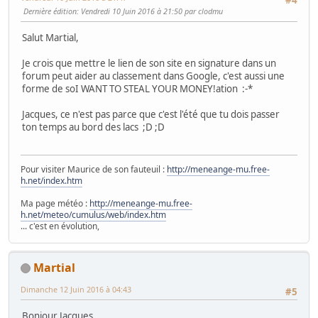
#4
Dernière édition
: Vendredi 10 Juin 2016 à 21:50 par clodmu
Salut Martial,
Je crois que mettre le lien de son site en signature dans un
forum peut aider au classement dans Google, c'est aussi une
forme de soI WANT TO STEAL YOUR MONEY!ation :-*
Jacques, ce n'est pas parce que c'est l'été que tu dois passer
ton temps au bord des lacs ;D ;D
Pour visiter Maurice de son fauteuil :
http://meneange-mu.free-
h.net/index.htm
Ma page météo :
http://meneange-mu.free-
h.net/meteo/cumulus/web/index.htm
... c'est en évolution,
Martial
Dimanche 12 Juin 2016 à 04:43
#5
Bonjour Jacques