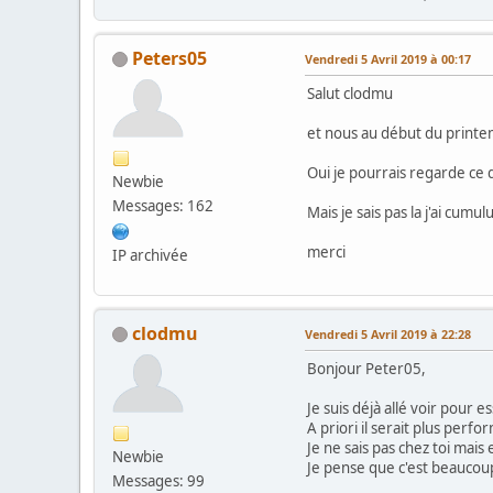
Peters05
Vendredi 5 Avril 2019 à 00:17
Salut clodmu
et nous au début du printem
Oui je pourrais regarde ce 
Newbie
Messages: 162
Mais je sais pas la j'ai cumu
merci
IP archivée
clodmu
Vendredi 5 Avril 2019 à 22:28
Bonjour Peter05,
Je suis déjà allé voir pour 
A priori il serait plus perf
Je ne sais pas chez toi mais
Newbie
Je pense que c'est beaucoup
Messages: 99