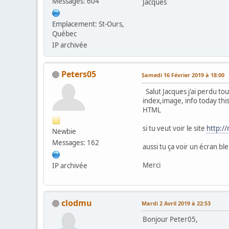
Messages: 604
Jacques
Emplacement: St-Ours,
Québec
IP archivée
Peters05
Samedi 16 Février 2019 à 18:00
Salut Jacques j'ai perdu t
index,image, info today thi
HTML
si tu veut voir le site
http:/
Newbie
Messages: 162
aussi tu ça voir un écran bl
Merci
IP archivée
clodmu
Mardi 2 Avril 2019 à 22:53
Bonjour Peter05,