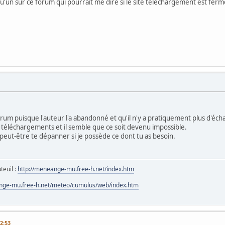
lqu'un sur ce forum qui pourrait me dire si le site telechargement est ferm
rum puisque l'auteur l'a abandonné et qu'il n'y a pratiquement plus d'éch
 téléchargements et il semble que ce soit devenu impossible.
peut-être te dépanner si je possède ce dont tu as besoin.
teuil :
http://meneange-mu.free-h.net/index.htm
nge-mu.free-h.net/meteo/cumulus/web/index.htm
2:53