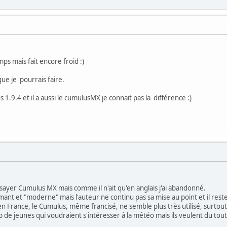
ps mais fait encore froid :)
que je pourrais faire.
lus 1.9.4 et il a aussi le cumulusMX je connait pas la différence :)
essayer Cumulus MX mais comme il n'ait qu'en anglais j'ai abandonné.
ormant et "moderne" mais l'auteur ne continu pas sa mise au point et il rest
 en France, le Cumulus, même francisé, ne semble plus très utilisé, surtout
 de jeunes qui voudraient s'intéresser à la météo mais ils veulent du tout