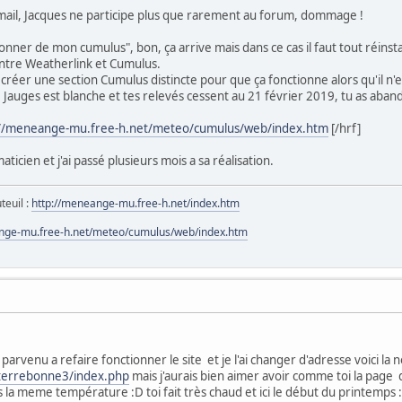
ail, Jacques ne participe plus que rarement au forum, dommage !
donner de mon cumulus", bon, ça arrive mais dans ce cas il faut tout réinsta
ntre Weatherlink et Cumulus.
ue créer une section Cumulus distincte pour que ça fonctionne alors qu'il n'
ge Jauges est blanche et tes relevés cessent au 21 février 2019, tu as aba
://meneange-mu.free-h.net/meteo/cumulus/web/index.htm
[/hrf]
aticien et j'ai passé plusieurs mois a sa réalisation.
teuil :
http://meneange-mu.free-h.net/index.htm
nge-mu.free-h.net/meteo/cumulus/web/index.htm
 parvenu a refaire fonctionner le site et je l'ai changer d'adresse voici la 
/terrebonne3/index.php
mais j'aurais bien aimer avoir comme toi la page 
 la meme température :D toi fait très chaud et ici le début du printemps :