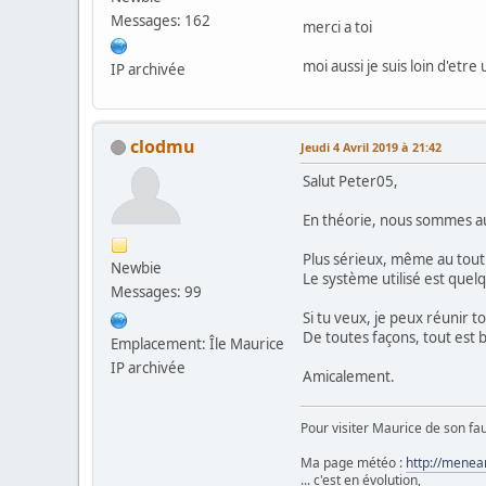
Messages: 162
merci a toi
moi aussi je suis loin d'etre
IP archivée
clodmu
Jeudi 4 Avril 2019 à 21:42
Salut Peter05,
En théorie, nous sommes au 
Plus sérieux, même au tout 
Newbie
Le système utilisé est quel
Messages: 99
Si tu veux, je peux réunir
De toutes façons, tout est 
Emplacement: Île Maurice
IP archivée
Amicalement.
Pour visiter Maurice de son fau
Ma page météo :
http://menea
... c'est en évolution,