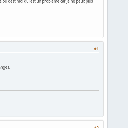
é ou c'est moi qui est un problème car je ne peux plus
#1
anges.
#2