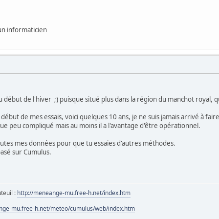
 un informaticien
début de l'hiver ;) puisque situé plus dans la région du manchot royal, qu
début de mes essais, voici quelques 10 ans, je ne suis jamais arrivé à fai
que peu compliqué mais au moins il a l'avantage d'être opérationnel.
 toutes mes données pour que tu essaies d'autres méthodes.
basé sur Cumulus.
teuil :
http://meneange-mu.free-h.net/index.htm
nge-mu.free-h.net/meteo/cumulus/web/index.htm