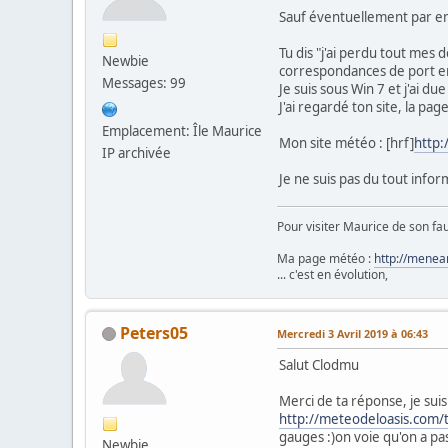
Sauf éventuellement par em
Tu dis "j'ai perdu tout mes 
Newbie
correspondances de port e
Messages: 99
Je suis sous Win 7 et j'ai d
J'ai regardé ton site, la pa
Emplacement: Île Maurice
Mon site météo : [hrf]
http
IP archivée
Je ne suis pas du tout inform
Pour visiter Maurice de son fau
Ma page météo :
http://menea
... c'est en évolution,
Peters05
Mercredi 3 Avril 2019 à 06:43
Salut Clodmu
Merci de ta réponse, je suis
http://meteodeloasis.com
gauges :)on voie qu'on a pas
Newbie