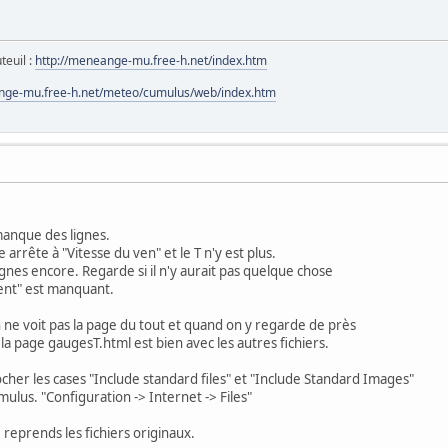
teuil :
http://meneange-mu.free-h.net/index.htm
nge-mu.free-h.net/meteo/cumulus/web/index.htm
 manque des lignes.
 arrête à "Vitesse du ven" et le T n'y est plus.
 lignes encore. Regarde si il n'y aurait pas quelque chose
vent" est manquant.
 ne voit pas la page du tout et quand on y regarde de près
 la page gaugesT.html est bien avec les autres fichiers.
ocher les cases "Include standard files" et "Include Standard Images"
ulus. "Configuration -> Internet -> Files"
 reprends les fichiers originaux.