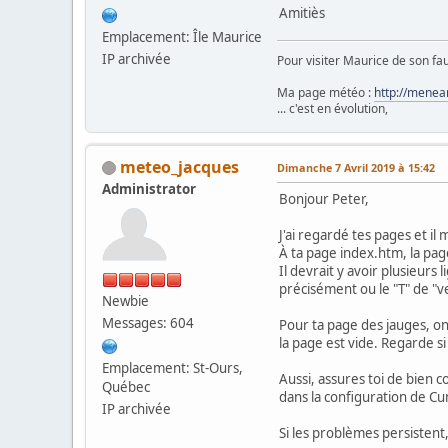
Amitiès
Emplacement: Île Maurice
IP archivée
Pour visiter Maurice de son fau
Ma page météo :
http://menea
... c'est en évolution,
meteo_jacques
Dimanche 7 Avril 2019 à 15:42
Administrator
Bonjour Peter,
J'ai regardé tes pages et il
À ta page index.htm, la page
Il devrait y avoir plusieurs
précisément ou le "T" de "
Newbie
Messages: 604
Pour ta page des jauges, on
la page est vide. Regarde si
Emplacement: St-Ours,
Aussi, assures toi de bien c
Québec
dans la configuration de Cum
IP archivée
Si les problèmes persistent,