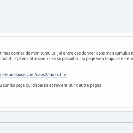
out mes donner de mon cumulus J'ai entre des donner dans mon cumulus m
smonth, system. htm sinon rien se passait sur la page web toujours erreur 
/meteodeloasis.com/oasis2/index.htm
eu sur les page qui disparais et revient sur d'autre pages