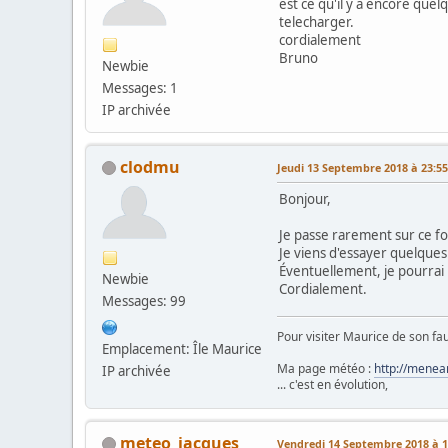
est ce qu'il y a encore que
telecharger.
cordialement
Bruno
Newbie
Messages: 1
IP archivée
clodmu
Jeudi 13 Septembre 2018 à 23:55
Bonjour,
Je passe rarement sur ce fo
Je viens d'essayer quelques
Éventuellement, je pourrai 
Newbie
Cordialement.
Messages: 99
Pour visiter Maurice de son fau
Emplacement: Île Maurice
Ma page météo :
http://menea
IP archivée
... c'est en évolution,
meteo_jacques
Vendredi 14 Septembre 2018 à 1