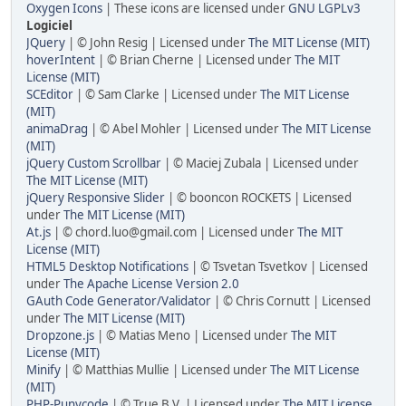
Oxygen Icons
| These icons are licensed under
GNU LGPLv3
Logiciel
JQuery
| © John Resig | Licensed under
The MIT License (MIT)
hoverIntent
| © Brian Cherne | Licensed under
The MIT
License (MIT)
SCEditor
| © Sam Clarke | Licensed under
The MIT License
(MIT)
animaDrag
| © Abel Mohler | Licensed under
The MIT License
(MIT)
jQuery Custom Scrollbar
| © Maciej Zubala | Licensed under
The MIT License (MIT)
jQuery Responsive Slider
| © booncon ROCKETS | Licensed
under
The MIT License (MIT)
At.js
| © chord.luo@gmail.com | Licensed under
The MIT
License (MIT)
HTML5 Desktop Notifications
| © Tsvetan Tsvetkov | Licensed
under
The Apache License Version 2.0
GAuth Code Generator/Validator
| © Chris Cornutt | Licensed
under
The MIT License (MIT)
Dropzone.js
| © Matias Meno | Licensed under
The MIT
License (MIT)
Minify
| © Matthias Mullie | Licensed under
The MIT License
(MIT)
PHP-Punycode
| © True B.V. | Licensed under
The MIT License