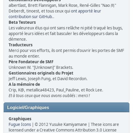
albertlast, Brett Flannigan, Mark Rose, René-Gilles "Nao 尚"
Deberdt, tinoest, et tous ceux qui
ont apporté leur
contribution sur GitHub
..
Beta Testeurs
Les valeureux élus qui ont sans relâche ni pitié traqué les bugs,
apporté leurs idées et fait basculer les développeurs dans la
démence.
Traducteurs
Merci pour vos efforts, ils ont permis d'ouvrir les portes de SMF
au monde entier.
Père Fondateur de SMF
Unknown W. "[Unknown]" Brackets.
Gestionnaires originels du Projet
Jeff Lewis, Joseph Fung, et David Recordon.
A la mémoire de
Crip, K@, metallica48423, Paul_Pauline, et Rock Lee.
Et à tous ceux que nous avons oubliés : merci !
Logiciel/Graphiques
Graphiques
Fugue Icons
| © 2012 Yusuke Kamiyamane | These icons are
licensed under a Creative Commons Attribution 3.0 License