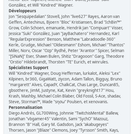
González, et Will "Kindred" Wagner.
Développeurs
Jon "Sesquipedalian" Stovell, John "live627" Rayes, Aaron van
Geffen, Antechinus, Bjoern "Bloc" Kristiansen, Brad "IchBin™"
Grow, Colin Schoen, emanuele, Hendrik Jan "Compuart" Visser,
Jessica "Suki" González, Juan "JayBachatero" Hernandez, Karl
"RegularExpression" Benson, Matthew "Labradoodle-360"
Kerle, Grudge, Michael "Oldiesmann" Eshom, Michael "Thantos"
Miller, Norv, Oscar "Ozp" Rydhé, Peter "Arantor" Spicer, Selman
"[SiNaN]" Eser, Shawn Bulen, Shitiz "Dragooon" Garg, Theodore
"Orstio" Hildebrandt, Thorsten "TE" Eurich, et winrules.
Spécialistes Support
Will "Kindred" Wagner, Doug Heffernan, lurkalot, Aleksi "Lex"
Kilpinen, br360, GigaWatt, ziycon, Adam Tallon, Bigguy, Bruno
"margarett" Alves, CapadY, ChalkCat, Chas Large, Duncan85,
gbsothere, JimM, Justyne, Kat, Kevin "greyknight17" Hou,
Krash, Mashby, Michael Colin Blaber, Old Fossil, S-Ace, shadav,
Steve, Storman™, Wade "sησω" Poulsen, et xenovanis.
Personnalisation
Diego Andrés, GL700Wing, Johnnie "TwitchisMental" Ballew,
Jonathan "vbgamer45" Valentin, Sami "SychO" Mazouz,
Brannon "B" Hall, Gary M. Gadsdon, Jack "akabugeyes"
Thorsen, Jason "JBlaze" Clemons, Joey "Tyrsson" Smith, Kays,