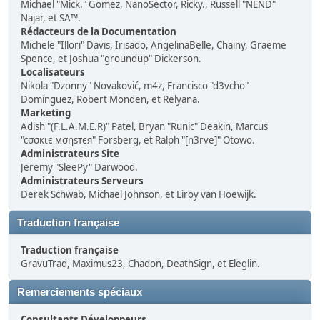
Michael "Mick." Gomez, NanoSector, Ricky., Russell "NEND"
Najar, et SA™.
Rédacteurs de la Documentation
Michele "Illori" Davis, Irisado, AngelinaBelle, Chainy, Graeme
Spence, et Joshua "groundup" Dickerson.
Localisateurs
Nikola "Dzonny" Novaković, m4z, Francisco "d3vcho"
Domínguez, Robert Monden, et Relyana.
Marketing
Adish "(F.L.A.M.E.R)" Patel, Bryan "Runic" Deakin, Marcus
"cσσкιє мσηѕтєя" Forsberg, et Ralph "[n3rve]" Otowo.
Administrateurs Site
Jeremy "SleePy" Darwood.
Administrateurs Serveurs
Derek Schwab, Michael Johnson, et Liroy van Hoewijk.
Traduction française
Traduction française
GravuTrad, Maximus23, Chadon, DeathSign, et Eleglin.
Remerciements spéciaux
Consultants Développeurs