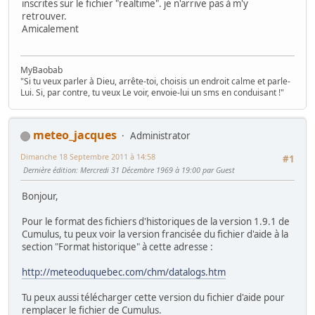
inscrites sur le fichier "realtime". je n'arrive pas à m'y
retrouver.
Amicalement
MyBaobab
"Si tu veux parler à Dieu, arrête-toi, choisis un endroit calme et parle-
Lui. Si, par contre, tu veux Le voir, envoie-lui un sms en conduisant !"
meteo_jacques
Administrator
Dimanche 18 Septembre 2011 à 14:58
#1
Dernière édition
: Mercredi 31 Décembre 1969 à 19:00 par Guest
Bonjour,
Pour le format des fichiers d'historiques de la version 1.9.1 de
Cumulus, tu peux voir la version francisée du fichier d'aide à la
section "Format historique" à cette adresse :
http://meteoduquebec.com/chm/datalogs.htm
Tu peux aussi télécharger cette version du fichier d'aide pour
remplacer le fichier de Cumulus.