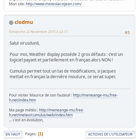
Mon site:
http://www.meteolacstjean.com/
clodmu
Dimanche 22 Novembre 2015 à 22:17
#5
Salut virusdunil,
Pour moi, Weather display posséde 2 gros défauts : c'est un
logiciel payant et partiellement en français alors NON !
Cumulus permet tout un tas de modifications, si Jacques
mettait en français la dernière mouture, ce serait super.
Pour visiter Maurice de son fauteuil :
http://meneange-mu.free-
h.net/index.htm
Ma page météo :
http://meneange-mu.free-
h.net/meteo/cumulus/web/index.htm
... c'est en évolution,
Pages
1
EN HAUT
ACTIONS DE L'UTILISATEUR