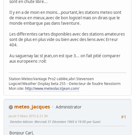
sont en chute libre...
Il y en a de moin en moins...pourtant,les stations meteo sont
de mieux en mieux,avec de bon logiciel mais on dirais que le
monde embarque pas dans l'aventure.
Les differentes cartes disponibles avec des stations amateures
sont de plus en plus vide ou bien avec des liens avec Erreur
404.
Au saguenay lac st jean,on est que 3... on fait pitié comparer
aux europeens
:roll:
Station Meteo:Vantage Pro2 cablée,abri Stevensen
Logiciel:Weather Display beta 255 --Detecteur de foudre Nexstorm
Mon site:
http://www.meteolacstjean.com/
meteo_jacques
Administrator
Jeudi 5 Mars 2015 à 21:34
#1
Dernière édition
: Mercredi 31 Décembre 1969 à 19:00 par Guest
Bonjour Carl,