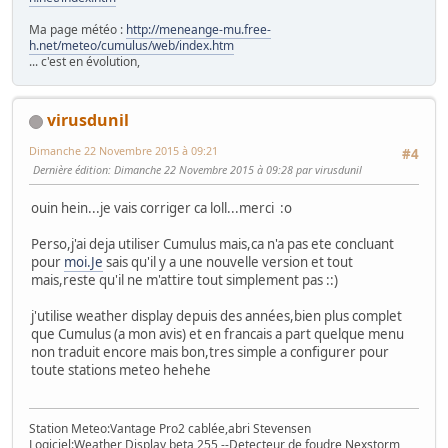
Ma page météo :
http://meneange-mu.free-
h.net/meteo/cumulus/web/index.htm
... c'est en évolution,
virusdunil
Dimanche 22 Novembre 2015 à 09:21
#4
Dernière édition
: Dimanche 22 Novembre 2015 à 09:28 par virusdunil
ouin hein...je vais corriger ca loll...merci :o
Perso,j'ai deja utiliser Cumulus mais,ca n'a pas ete concluant
pour
moi.Je
sais qu'il y a une nouvelle version et tout
mais,reste qu'il ne m'attire tout simplement pas ::)
j'utilise weather display depuis des années,bien plus complet
que Cumulus (a mon avis) et en francais a part quelque menu
non traduit encore mais bon,tres simple a configurer pour
toute stations meteo hehehe
Station Meteo:Vantage Pro2 cablée,abri Stevensen
Logiciel:Weather Display beta 255 --Detecteur de foudre Nexstorm