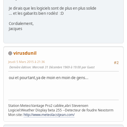
Je dirais que les logiciels sont de plus en plus solide
... et les gabarits bien rodés!
:D
Cordialement,
Jacques
virusdunil
Jeudi 5 Mars 2015 à 21:36
#2
Dernière édition
: Mercredi 31 Décembre 1969 à 19:00 par Guest
oui et pourtant,ya de moin en moin de gens...
Station Meteo:Vantage Pro2 cablée,abri Stevensen
Logiciel:Weather Display beta 255 --Detecteur de foudre Nexstorm
Mon site:
http://www.meteolacstjean.com/